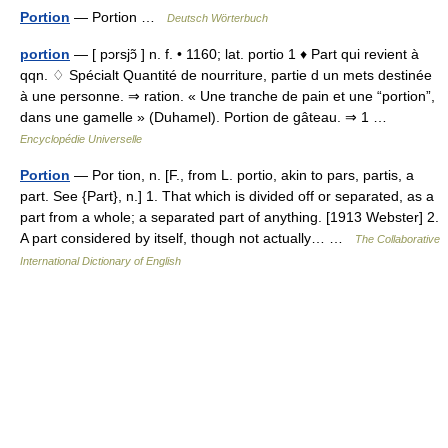
Portion
— Portion …
Deutsch Wörterbuch
portion
— [ pɔrsjɔ̃ ] n. f. • 1160; lat. portio 1 ♦ Part qui revient à
qqn. ♢ Spécialt Quantité de nourriture, partie d un mets destinée
à une personne. ⇒ ration. « Une tranche de pain et une “portion”,
dans une gamelle » (Duhamel). Portion de gâteau. ⇒ 1 …
Encyclopédie Universelle
Portion
— Por tion, n. [F., from L. portio, akin to pars, partis, a
part. See {Part}, n.] 1. That which is divided off or separated, as a
part from a whole; a separated part of anything. [1913 Webster] 2.
A part considered by itself, though not actually… …
The Collaborative
International Dictionary of English