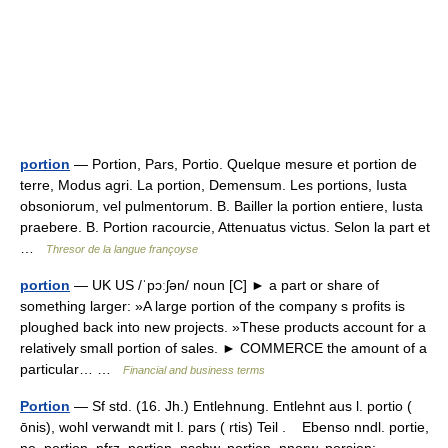
portion
— Portion, Pars, Portio. Quelque mesure et portion de
terre, Modus agri. La portion, Demensum. Les portions, Iusta
obsoniorum, vel pulmentorum. B. Bailler la portion entiere, Iusta
praebere. B. Portion racourcie, Attenuatus victus. Selon la part et
…
Thresor de la langue françoyse
portion
— UK US /ˈpɔːʃən/ noun [C] ► a part or share of
something larger: »A large portion of the company s profits is
ploughed back into new projects. »These products account for a
relatively small portion of sales. ► COMMERCE the amount of a
particular… …
Financial and business terms
Portion
— Sf std. (16. Jh.) Entlehnung. Entlehnt aus l. portio (
ōnis), wohl verwandt mit l. pars ( rtis) Teil . Ebenso nndl. portie,