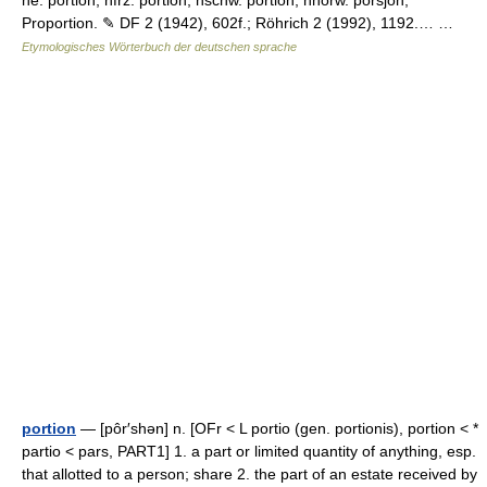
ne. portion, nfrz. portion, nschw. portion, nnorw. porsjon;
Proportion. ✎ DF 2 (1942), 602f.; Röhrich 2 (1992), 1192.… …
Etymologisches Wörterbuch der deutschen sprache
portion
— [pôr′shən] n. [OFr < L portio (gen. portionis), portion < *
partio < pars, PART1] 1. a part or limited quantity of anything, esp.
that allotted to a person; share 2. the part of an estate received by