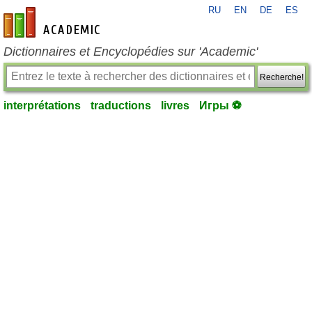
RU
EN
DE
ES
fr-academic.com
Dictionnaires et Encyclopédies sur 'Academic'
Recherche!
interprétations
traductions
livres
Игры ⚽