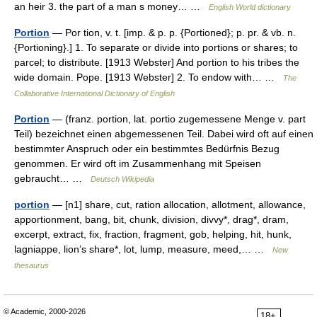
an heir 3. the part of a man s money… …
English World dictionary
Portion
— Por tion, v. t. [imp. & p. p. {Portioned}; p. pr. & vb. n.
{Portioning}.] 1. To separate or divide into portions or shares; to
parcel; to distribute. [1913 Webster] And portion to his tribes the
wide domain. Pope. [1913 Webster] 2. To endow with… …
The
Collaborative International Dictionary of English
Portion
— (franz. portion, lat. portio zugemessene Menge v. part
Teil) bezeichnet einen abgemessenen Teil. Dabei wird oft auf einen
bestimmter Anspruch oder ein bestimmtes Bedürfnis Bezug
genommen. Er wird oft im Zusammenhang mit Speisen
gebraucht… …
Deutsch Wikipedia
portion
— [n1] share, cut, ration allocation, allotment, allowance,
apportionment, bang, bit, chunk, division, divvy*, drag*, dram,
excerpt, extract, fix, fraction, fragment, gob, helping, hit, hunk,
lagniappe, lion’s share*, lot, lump, measure, meed,… …
New
thesaurus
© Academic, 2000-2026
18+