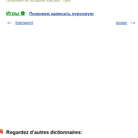
Dictionnaire de l'Académie française
.
1964
.
Игры ⚽
Поможем написать курсовую
transport
poser
Regardez d'autres dictionnaires: